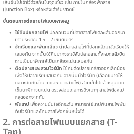
เส้นขึ้นไปเข้าไว้ด้วยกันในจุดเดียว เช่น ภายในกล่องพักสาย
(Junction Box) หรือหลังเต้ารับ/สวิตช์
ขั้นตอนการต่อสายไฟแบบหางหมู
ใช้คีมปอกสายไฟ
ปอกฉนวนที่ปลายสายไฟแต่ละเส้นออกมา
ยาวประมาณ 1.5 – 2 เซนติเมตร
จัดเรียงและพันเกลียว
นำปลายสายไฟที่ปอกแล้วมาจัดเรียงให้
เสมอกัน จากนั้นใช้คีมปากจระเข้จับปลายสายทั้งหมดแล้วบิด
ตามเข็มนาฬิกาให้เป็นเกลียวแน่นเสมอกัน
ตัดปลายและสวมไวร์นัท
ใช้คีมตัดปลายเกลียวออกเล็กน้อย
เพื่อให้ปลายเรียบเสมอกัน จากนั้นนำไวร์นัท (เลือกขนาดให้
เหมาะสมกับจำนวนและขนาดสายไฟ) สวมเข้าไปแล้วหมุนตาม
เข็มนาฬิกาจนแน่น ตรวจสอบโดยการดึงเบาๆ สายไฟต้องไม่
หลุดออกจากกัน
พันเทป
เพื่อความมั่นใจอีกระดับ สามารถใช้เทปพันสายไฟพัน
ทับไวร์นัทและโคนสายไฟอีกชั้นหนึ่งได้
2. การต่อสายไฟแบบแยกสาย (T-
Tap)