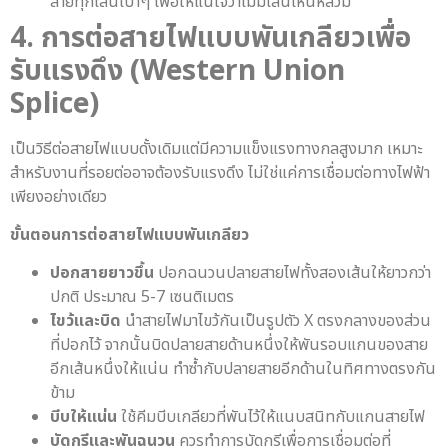
สายทุกเส้นเบาๆ เพื่อให้แน่ใจว่าไม่มีเส้นไหนหลวม
4. การต่อสายไฟแบบพันเกลียวเพื่อ
รับแรงดึง (Western Union
Splice)
เป็นวิธีต่อสายไฟแบบดั้งเดิมแต่มีความแข็งแรงทางกลสูงมาก เหมาะ
สำหรับงานที่รอยต่ออาจต้องรับแรงดึง ไม่ใช่แค่การเชื่อมต่อทางไฟฟ้า
เพียงอย่างเดียว
ขั้นตอนการต่อสายไฟแบบพันเกลียว
ปอกสายยาวขึ้น
ปอกฉนวนปลายสายไฟทั้งสองเส้นให้ยาวกว่า
ปกติ ประมาณ 5-7 เซนติเมตร
ไขว้และบิด
นำสายไฟมาไขว้กันเป็นรูปตัว X ตรงกลางของส่วน
ที่ปอกไว้ จากนั้นบิดปลายสายด้านหนึ่งให้พันรอบแกนของสาย
อีกเส้นหนึ่งให้แน่น ทำซ้ำกับปลายสายอีกด้านในทิศทางตรงกัน
ข้าม
บีบให้แน่น
ใช้คีมบีบเกลียวที่พันไว้ให้แนบสนิทกับแกนสายไฟ
บัดกรีและพันฉนวน
ควรทำการบัดกรีเพื่อการเชื่อมต่อที่