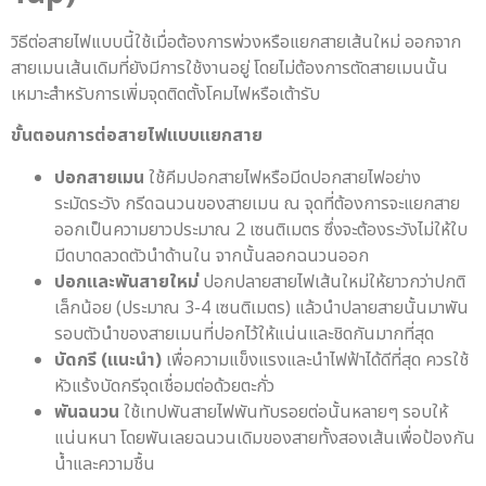
วิธีต่อสายไฟแบบนี้ใช้เมื่อต้องการพ่วงหรือแยกสายเส้นใหม่ ออกจาก
สายเมนเส้นเดิมที่ยังมีการใช้งานอยู่ โดยไม่ต้องการตัดสายเมนนั้น
เหมาะสำหรับการเพิ่มจุดติดตั้งโคมไฟหรือเต้ารับ
ขั้นตอนการต่อสายไฟแบบแยกสาย
ปอกสายเมน
ใช้คีมปอกสายไฟหรือมีดปอกสายไฟอย่าง
ระมัดระวัง กรีดฉนวนของสายเมน ณ จุดที่ต้องการจะแยกสาย
ออกเป็นความยาวประมาณ 2 เซนติเมตร ซึ่งจะต้องระวังไม่ให้ใบ
มีดบาดลวดตัวนำด้านใน จากนั้นลอกฉนวนออก
ปอกและพันสายใหม่
ปอกปลายสายไฟเส้นใหม่ให้ยาวกว่าปกติ
เล็กน้อย (ประมาณ 3-4 เซนติเมตร) แล้วนำปลายสายนั้นมาพัน
รอบตัวนำของสายเมนที่ปอกไว้ให้แน่นและชิดกันมากที่สุด
บัดกรี (แนะนำ)
เพื่อความแข็งแรงและนำไฟฟ้าได้ดีที่สุด ควรใช้
หัวแร้งบัดกรีจุดเชื่อมต่อด้วยตะกั่ว
พันฉนวน
ใช้เทปพันสายไฟพันทับรอยต่อนั้นหลายๆ รอบให้
แน่นหนา โดยพันเลยฉนวนเดิมของสายทั้งสองเส้นเพื่อป้องกัน
น้ำและความชื้น