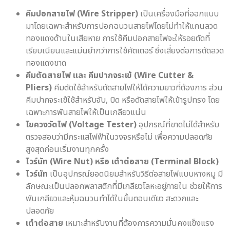
คีมปอกสายไฟ (Wire Stripper)
เป็นเครื่องมือที่ออกแบบ
มาโดยเฉพาะสำหรับการปอกฉนวนสายไฟโดยไม่ทำให้แกนลวด
ทองแดงด้านในเสียหาย การใช้คีมปอกสายไฟจะให้รอยตัดที่
เรียบเนียนและแม่นยำกว่าการใช้คัตเตอร์ ซึ่งเสี่ยงต่อการตัดลวด
ทองแดงขาด
คีมตัดสายไฟ และ คีมปากจระเข้ (Wire Cutter &
Pliers)
คีมตัดใช้สำหรับตัดสายไฟให้ได้ความยาวที่ต้องการ ส่วน
คีมปากจระเข้ใช้สำหรับจับ, บิด หรือดัดสายไฟให้เข้ารูปทรง โดย
เฉพาะการพันสายไฟให้เป็นเกลียวแน่น
ไขควงวัดไฟ (Voltage Tester)
อุปกรณ์ที่ขาดไม่ได้สำหรับ
ตรวจสอบว่ามีกระแสไฟฟ้าในวงจรหรือไม่ เพื่อความปลอดภัย
สูงสุดก่อนเริ่มงานทุกครั้ง
ไวร์นัท (Wire Nut) หรือ เต๋าต่อสาย (Terminal Block)
ไวร์นัท
เป็นอุปกรณ์ยอดนิยมสำหรับวิธีต่อสายไฟแบบหางหมู มี
ลักษณะเป็นปลอกพลาสติกที่มีเกลียวโลหะอยู่ภายใน ช่วยให้การ
พันเกลียวและหุ้มฉนวนทำได้ในขั้นตอนเดียว สะดวกและ
ปลอดภัย
เต๋าต่อสาย
เหมาะสำหรับงานที่ต้องการความมั่นคงแข็งแรง