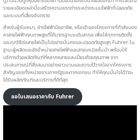
ดูว่าฉนวนถูกหุ้มอย่างมิดชิด ไม่มีส่วนของตัวนำโผล่ออกมา การใส่ใจใน
รายละเอียดเหล่านี้จะสร้างความแตกต่างระหว่างระบบไฟฟ้าที่ปลอดภัย
และระบบที่เสี่ยงอันตราย
สำหรับผู้รับเหมา, ช่างไฟฟ้ามืออาชีพ, หรือเจ้าของโครงการที่กำลังมอง
หาสายไฟฟ้าคุณภาพสูงที่ได้มาตรฐานระดับสากล เพื่อให้ทุกการติดตั้ง
และทุกวิธีต่อสายไฟเป็นไปอย่างมั่นคงและปลอดภัยสูงสุด Fuhrer ใน
ฐานะผู้ผลิตและจัดจำหน่ายสายไฟฟ้าและสายเคเบิลชั้นนำ พร้อมให้
บริการด้วยผลิตภัณฑ์ที่หลากหลายและเปี่ยมด้วยคุณภาพ จาก
ประสบการณ์ที่สั่งสมมาอย่างยาวนานและความไว้วางใจจากโครงการ
สำคัญของทั้งหน่วยงานภาครัฐและภาคเอกชน ทำให้คุณมั่นใจได้ว่าจะ
ได้รับผลิตภัณฑ์และบริการที่ดีที่สุด
ขอใบเสนอราคากับ Fuhrer