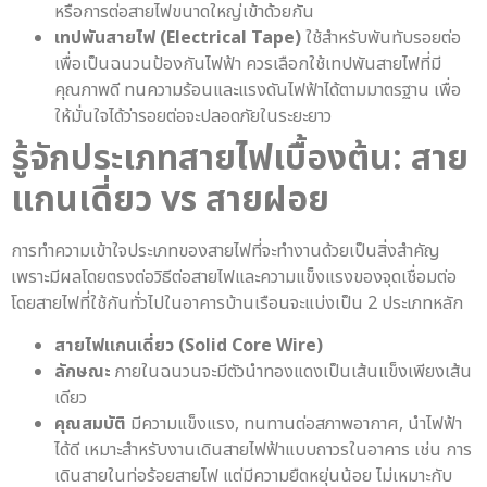
หรือการต่อสายไฟขนาดใหญ่เข้าด้วยกัน
เทปพันสายไฟ (Electrical Tape)
ใช้สำหรับพันทับรอยต่อ
เพื่อเป็นฉนวนป้องกันไฟฟ้า ควรเลือกใช้เทปพันสายไฟที่มี
คุณภาพดี ทนความร้อนและแรงดันไฟฟ้าได้ตามมาตรฐาน เพื่อ
ให้มั่นใจได้ว่ารอยต่อจะปลอดภัยในระยะยาว
รู้จักประเภทสายไฟเบื้องต้น: สาย
แกนเดี่ยว vs สายฝอย
การทำความเข้าใจประเภทของสายไฟที่จะทำงานด้วยเป็นสิ่งสำคัญ
เพราะมีผลโดยตรงต่อวิธีต่อสายไฟและความแข็งแรงของจุดเชื่อมต่อ
โดยสายไฟที่ใช้กันทั่วไปในอาคารบ้านเรือนจะแบ่งเป็น 2 ประเภทหลัก
สายไฟแกนเดี่ยว (Solid Core Wire)
ลักษณะ
ภายในฉนวนจะมีตัวนำทองแดงเป็นเส้นแข็งเพียงเส้น
เดียว
คุณสมบัติ
มีความแข็งแรง, ทนทานต่อสภาพอากาศ, นำไฟฟ้า
ได้ดี เหมาะสำหรับงานเดินสายไฟฟ้าแบบถาวรในอาคาร เช่น การ
เดินสายในท่อร้อยสายไฟ แต่มีความยืดหยุ่นน้อย ไม่เหมาะกับ