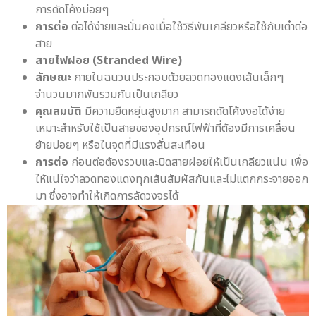
การดัดโค้งบ่อยๆ
การต่อ
ต่อได้ง่ายและมั่นคงเมื่อใช้วิธีพันเกลียวหรือใช้กับเต๋าต่อ
สาย
สายไฟฝอย (Stranded Wire)
ลักษณะ
ภายในฉนวนประกอบด้วยลวดทองแดงเส้นเล็กๆ
จำนวนมากพันรวมกันเป็นเกลียว
คุณสมบัติ
มีความยืดหยุ่นสูงมาก สามารถดัดโค้งงอได้ง่าย
เหมาะสำหรับใช้เป็นสายของอุปกรณ์ไฟฟ้าที่ต้องมีการเคลื่อน
ย้ายบ่อยๆ หรือในจุดที่มีแรงสั่นสะเทือน
การต่อ
ก่อนต่อต้องรวบและบิดสายฝอยให้เป็นเกลียวแน่น เพื่อ
ให้แน่ใจว่าลวดทองแดงทุกเส้นสัมผัสกันและไม่แตกกระจายออก
มา ซึ่งอาจทำให้เกิดการลัดวงจรได้