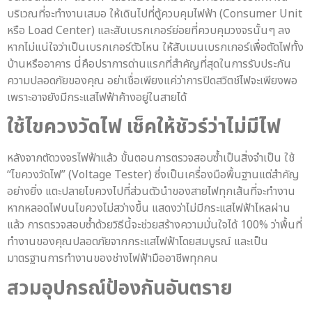
บริเวณที่จะทำงานเสมอ ให้เดินไปที่ตู้ควบคุมไฟฟ้า (Consumer Unit
หรือ Load Center) และสับเบรกเกอร์ย่อยที่ควบคุมวงจรนั้นๆ ลง
หากไม่แน่ใจว่าเป็นเบรกเกอร์ตัวไหน ให้สับเมนเบรกเกอร์เพื่อตัดไฟทั้ง
บ้านหรืออาคาร นี่คือปราการด่านแรกที่สำคัญที่สุดในการรับประกัน
ความปลอดภัยของคุณ อย่าเชื่อเพียงแค่ว่าการปิดสวิตช์ไฟจะเพียงพอ
เพราะอาจยังมีกระแสไฟฟ้าค้างอยู่ในสายได้
ใช้ไขควงวัดไฟ เช็คให้ชัวร์ว่าไม่มีไฟ
หลังจากตัดวงจรไฟฟ้าแล้ว ขั้นตอนการตรวจสอบซ้ำเป็นสิ่งจำเป็น ใช้
“ไขควงวัดไฟ” (Voltage Tester) ซึ่งเป็นเครื่องมือพื้นฐานแต่สำคัญ
อย่างยิ่ง แตะปลายไขควงไปที่ส่วนตัวนำของสายไฟทุกเส้นที่จะทำงาน
หากหลอดไฟบนไขควงไม่สว่างขึ้น แสดงว่าไม่มีกระแสไฟฟ้าไหลผ่าน
แล้ว การตรวจสอบซ้ำด้วยวิธีนี้จะช่วยสร้างความมั่นใจได้ 100% ว่าพื้นที่
ทำงานของคุณปลอดภัยจากกระแสไฟฟ้าโดยสมบูรณ์ และเป็น
มาตรฐานการทำงานของช่างไฟฟ้ามืออาชีพทุกคน
สวมอุปกรณ์ป้องกันอันตราย