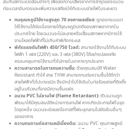
สมกับสภาวะแวดล้อมต่างๆ เพื่อลดความเสี่ยงจากการชำรุดของฉนวน
ก่อนเวลาอันควรและเพิ่มความเสถียรให้กับระบบจ่ายไฟในระยะยาว
ทนอุณหภูมิใช้งานสูงสุด 70 องศาเซลเซียส:
ถูกออกแบบมา
ให้ใช้งานได้ต่อเนื่องภายใต้อุณหภูมิปกติของสภาพอากาศใน
ประเทศไทย โดยฉนวนจะไม่ละลายหรือเสื่อมสภาพหากมีการใช้
งานโหลดไฟฟ้าที่ไม่เกินค่าพิกัดกระแส
พิกัดแรงดันไฟฟ้า 450/750 โวลต์:
สามารถใช้งานได้กับระบบ
ไฟฟ้า 1 เฟส (220V) และ 3 เฟส (380V) ได้อย่างปลอดภัย
ครอบคลุมการใช้งานทั่วไปภายในอาคารทุกประเภท
ความสามารถในการทนความชื้น:
ด้วยคุณสมบัติ Water
Resistant ทำให้ สาย THW สามารถทนต่อความชื้นได้ดีกว่า
สายไฟฟ้าทั่วไปบางชนิด จึงมักนำไปใช้เดินในท่อร้อยสายที่ติดตั้ง
อยู่ในบริเวณที่อาจมีความชื้นแฝง
ฉนวน PVC ไม่ลามไฟ (Flame Retardant):
ตัวฉนวนถูก
พัฒนาให้มีคุณสมบัติหน่วงการลามไฟ หากเกิดประกายไฟในจุด
ใดจุดหนึ่ง ฉนวนจะช่วยลดโอกาสที่ไฟจะลุกลามไปยังส่วนอื่นๆ
ของอาคาร
ความทนทานต่อสารเคมีเบื้องต้น:
ฉนวน PVC คุณภาพสูงมี