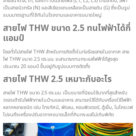
สายสีน้ำตาล, ดำ, และเทา เป็นสายเฟส (L1, L2, L3) ตามลำดับ, สีฟ้า
เป็นสายนิวทรัล (N) และสีเขียวแถบเหลืองเป็นสายดิน (G) ซึ่งเป็นรูป
แบบมาตรฐานที่ใช้กันในโรงงานและอาคารขนาดใหญ่
สายไฟ THW
ขนาด 2.5 ทนไฟฟ้าได้กี่
แอมป์
โดยทั่วไปสายไฟ THW สำหรับการติดตั้งในท่อร้อยสายในอากาศ สาย
ไฟ THW ขนาด 2.5 ตร.มม. จะสามารถทนกระแสไฟฟ้าได้สูงสุด
ประมาณ 20 แอมป์ ขึ้นอยู่กับรูปแบบการติดตั้ง
สายไฟ THW 2.5 เหมาะกับอะไร
สายไฟ THW ขนาด 2.5 ตร.มม. เป็นขนาดที่นิยมใช้มากที่สุดสำหรับ
วงจรเต้ารับไฟฟ้าภายในบ้านและอาคาร สามารถใช้ได้กับเครื่องใช้ไฟฟ้า
หลากหลายชนิด เช่น โทรทัศน์, พัดลม, คอมพิวเตอร์, ตู้เย็น, ไมโครเวฟ
ไปจนถึงเครื่องปรับอากาศขนาดเล็กที่กินกระแสไม่เกินพิกัด