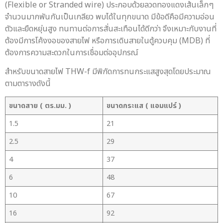
(Flexible or Stranded wire) ประกอบด้วยลวดทองแดงเส้นเล็กๆ
จำนวนมากพันกันเป็นเกลียว พบได้ในทุกขนาด มีข้อดีคือมีความอ่อน
ตัวและยืดหยุ่นสูง ทนทานต่อการสั่นสะเทือนได้ดีกว่า จึงเหมาะกับงานที่
ต้องมีการโค้งงอของสายไฟ หรือการเดินสายในตู้ควบคุม (MDB) ที่
ต้องการความสะดวกในการเชื่อมต่ออุปกรณ์
สำหรับขนาดสายไฟ THW-f มีพิกัดการทนกระแสสูงสุดโดยประมาณ
ตามตารางดังนี้
ขนาดสาย ( ตร.มม. )
ขนาดกระแส ( แอมแปร์ )
1.5
21
2.5
29
4
37
6
48
10
67
16
92