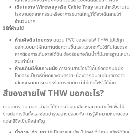
ได้ทั้งแบบฝังในผนังคอนกรีตและแบบเดินลอยเกาะผนัง
เดินในราง Wireway หรือ Cable Tray
เหมาะสำหรับงานใน
โรงงานอุตสาหกรรมหรืออาคารขนาดใหญ่ที่ต้องเดินสายไฟ
จำนวนมาก
วิธีที่ห้ามใช้
ห้ามฝังดินโดยตรง
ฉนวน PVC ของสายไฟ THW ไม่ได้ถูก
ออกแบบมาให้ทนทานต่อความชื้นและแรงกดทับใต้ดินโดยตรง
หากต้องการเดินสายใต้ดิน ต้องร้อยท่อกันน้ำที่มีมาตรฐานเหมาะ
สมเท่านั้น
ห้ามเดินตีกิ๊บเกาะผนัง
การเดินสายโดยใช้กิ๊บยึดติดกับผนัง
โดยตรงเป็นวิธีที่ผิดและอันตราย เนื่องจากฉนวนชั้นเดียวอาจ
เสียหายจากการตอกหรือการกดทับ ทำให้เกิดไฟรั่วได้ง่าย
สีของ
สายไฟ THW
บอกอะไร?
ตามมาตรฐาน มอก. ล่าสุด ได้มีการกำหนดสีของฉนวนสายไฟเพื่อให้
ง่ายต่อการติดตั้งและซ่อมบำรุงอย่างปลอดภัย การรู้จักความหมายของ
แต่ละสีจึงเป็นสิ่งสำคัญ
น้ำตาล, ดำ, เทา
ใช้เป็นสายเส้นไฟ (Line) ที่มีกระแสไฟฟ้าไหล