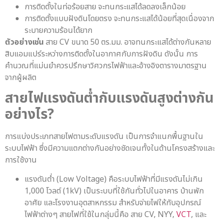
การติดตั้งในท่อร้อยสาย จะทนกระแสได้ลดลงเล็กน้อย
การติดตั้งแบบฝังดินโดยตรง จะทนกระแสได้น้อยที่สุดเนื่องจาก
ระบายความร้อนได้ยาก
ตัวอย่างเช่น
สาย CV ขนาด 50 ตร.มม. อาจทนกระแสได้ต่างกันหลาย
สิบแอมแปร์ระหว่างการติดตั้งในอากาศกับการฝังดิน ดังนั้น การ
คำนวณที่แม่นยำควรปรึกษาวิศวกรไฟฟ้าและอ้างอิงตารางมาตรฐาน
จากผู้ผลิต
สายไฟแรงดันต่ำกับแรงดันสูงต่างกัน
อย่างไร?
การแบ่งประเภทสายไฟตามระดับแรงดัน เป็นการจำแนกพื้นฐานใน
ระบบไฟฟ้า ซึ่งมีความแตกต่างกันอย่างชัดเจนทั้งในด้านโครงสร้างและ
การใช้งาน
แรงดันต่ำ (Low Voltage) คือระบบไฟฟ้าที่มีแรงดันไม่เกิน
1,000 โวลต์ (1kV) เป็นระบบที่ใช้กันทั่วไปในอาคาร บ้านพัก
อาศัย และโรงงานอุตสาหกรรม สำหรับจ่ายไฟให้กับอุปกรณ์
ไฟฟ้าต่างๆ สายไฟที่ใช้ในกลุ่มนี้คือ สาย CV, NYY,
VCT
, และ