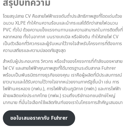
สรุปบทความ
โดยสรุปสาย CV คือสายไฟฟ้าแรงดันต่ำประสิทธิภาพสูงที่โดดเด่นด้วย
ฉนวน XLPE ทำให้ทนความร้อนและนำกระแสได้ดีกว่าสายไฟฉนวน
PVC ทั่วไป ด้วยความแข็งแรงทนทานและความสามารถในการติดตั้งที่
หลากหลาย ทั้งในอากาศ บนรางเคเบิล หรือฝังดิน ทำให้สายไฟ CV
เป็นตัวเลือกที่วิศวกรและผู้รับเหมาไว้วางใจสำหรับโครงการที่ต้องการ
ความเสถียรและความปลอดภัยสูงสุด
สำหรับผู้ประกอบการ วิศวกร หรือเจ้าของโครงการที่กำลังมองหาสาย
ไฟ CV และสายไฟฟ้าคุณภาพสูงที่ได้มาตรฐานระดับสากล Fuhrer
พร้อมเป็นพันธมิตรทางธุรกิจของคุณ เราคือผู้ผลิตที่มีประสบการณ์
ยาวนานและได้รับความไว้วางใจจากหน่วยงานภาครัฐชั้นนำ เช่น การ
ไฟฟ้านครหลวง (กฟน.), การไฟฟ้าส่วนภูมิภาค (กฟภ.) และการไฟฟ้า
ฝ่ายผลิตแห่งประเทศไทย (กฟผ.) รวมถึงบริษัทเอกชนยักษ์ใหญ่
มากมาย ที่มั่นใจเลือกใช้ผลิตภัณฑ์ของเราในโครงการสำคัญเสมอมา
ขอใบเสนอราคากับ Fuhrer