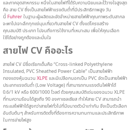
และภาคอุตสาหกรรม หนึ่งในสายไฟที่ได้รับความนิยมและไว้วางใจสูงสุด
คือ สาย CV ซึ่งเป็นสายไฟฟ้าแรงดันต่ำที่มีประสิทธิภาพสูง วัน
นี้
Fuhrer
ในฐานะผู้ผลิตและจัดจำหน่ายสายไฟฟ้าคุณภาพระดับสากล
จะพาไปเจาะลึกทุกแง่มุมเกี่ยวกับสายไฟ CV ตั้งแต่โครงสร้าง
คุณสมบัติ ประเภท ไปจนถึงการใช้งานที่เหมาะสม เพื่อให้คุณเลือก
ใช้ได้อย่างถูกต้องและมั่นใจ
สายไฟ CV
คืออะไร
สายไฟ CV มีชื่อเรียกเต็มคือ “Cross-linked Polyethylene
Insulated, PVC Sheathed Power Cable” เป็นสายไฟฟ้า
ทองแดงหุ้มฉนวน
XLPE
และมีเปลือกนอกเป็น PVC จัดเป็นสายไฟฟ้า
ประเภทแรงดันต่ำ (Low Voltage) ที่สามารถทนแรงดันไฟฟ้าได้
0.6/1 kV หรือ 600/1000 โวลต์ ด้วยคุณสมบัติเด่นของฉนวน XLPE
ที่ทนความร้อนได้สูงถึง 90 องศาเซลเซียส ทำให้สาย CV สามารถนำ
กระแสไฟฟ้าได้สูงกว่าสายไฟทั่วไปที่มีขนาดตัวนำเท่ากัน จึงเป็นตัวเลือก
อันดับต้นๆ สำหรับการติดตั้งที่ต้องการความทนทานและประสิทธิภาพ
ในการจ่ายไฟสูง