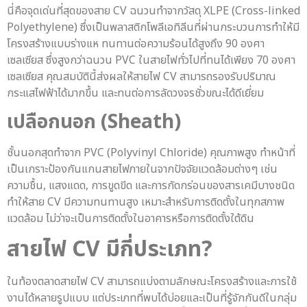
นี่คือจุดเด่นที่สุดของสาย CV ฉนวนทำจากวัสดุ XLPE (Cross-linked
Polyethylene) ซึ่งเป็นพลาสติกโพลีเอทิลีนที่ผ่านกระบวนการทำให้มี
โครงสร้างแบบร่างแห ทนทานต่อความร้อนได้สูงถึง 90 องศา
เซลเซียส ซึ่งสูงกว่าฉนวน PVC ในสายไฟทั่วไปที่ทนได้เพียง 70 องศา
เซลเซียส คุณสมบัตินี้ส่งผลให้สายไฟ CV สามารถรองรับปริมาณ
กระแสไฟฟ้าได้มากขึ้น และทนต่อการลัดวงจรชั่วขณะได้ดีเยี่ยม
เปลือกนอก (Sheath)
ชั้นนอกสุดทำจาก PVC (Polyvinyl Chloride) คุณภาพสูง ทำหน้าที่
เป็นเกราะป้องกันแกนสายไฟภายในจากปัจจัยแวดล้อมต่างๆ เช่น
ความชื้น, แสงแดด, การขูดขีด และการกัดกร่อนของสารเคมีบางชนิด
ทำให้สาย CV มีความทนทานสูง เหมาะสำหรับการติดตั้งในทุกสภาพ
แวดล้อม ไม่ว่าจะเป็นการติดตั้งในอาคารหรือการติดตั้งใต้ดิน
สายไฟ CV
มีกี่ประเภท?
ในท้องตลาดสายไฟ CV สามารถแบ่งตามลักษณะโครงสร้างและการใช้
งานได้หลายรูปแบบ แต่ประเภทที่พบได้บ่อยและเป็นที่รู้จักกันดีในกลุ่ม